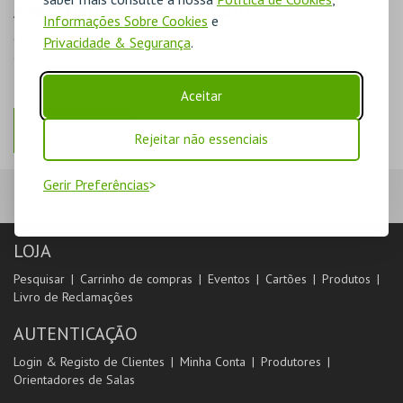
AINDA NÃO ESTOU REGISTADO
Informações Sobre Cookies
e
O registo na plataforma BOL permite-lhe acompanhar as suas
Privacidade & Segurança
.
compras na área de cliente.
Aceitar
REGISTAR
Rejeitar não essenciais
Gerir Preferências
LOJA
Pesquisar
Carrinho de compras
Eventos
Cartões
Produtos
Livro de Reclamações
AUTENTICAÇÃO
Login & Registo de Clientes
Minha Conta
Produtores
Orientadores de Salas