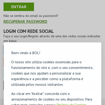
Não se lembra do email ou password?
RECUPERAR PASSWORD
LOGIN COM REDE SOCIAL
Faça o seu Login/Registo através de uma das redes sociais indicadas
em baixo
FACEBOOK
Bem-vindo à BOL!
O nosso site utiliza cookies essenciais para o
GOOGLE
funcionamento do site e, com o seu consentimento,
cookies que nos ajudam a personalizar a sua
MICROSOFT
experiência e a perceber como a plataforma é
utilizada pelos nossos visitantes.
Iniciar sessão com a Apple
Ao clicar em "Aceitar" concorda com o
armazenamento de cookies no seu dispositivo. Para
saber mais consulte a nossa
Política de Cookies
,