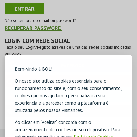
Não se lembra do email ou password?
RECUPERAR PASSWORD
LOGIN COM REDE SOCIAL
Faça o seu Login/Registo através de uma das redes sociais indicadas
em baixo
FACEBOOK
Bem-vindo à BOL!
O nosso site utiliza cookies essenciais para o
GOOGLE
funcionamento do site e, com o seu consentimento,
cookies que nos ajudam a personalizar a sua
MICROSOFT
experiência e a perceber como a plataforma é
utilizada pelos nossos visitantes.
Iniciar sessão com a Apple
Ao clicar em "Aceitar" concorda com o
armazenamento de cookies no seu dispositivo. Para
saber mais consulte a nossa
Política de Cookies
,