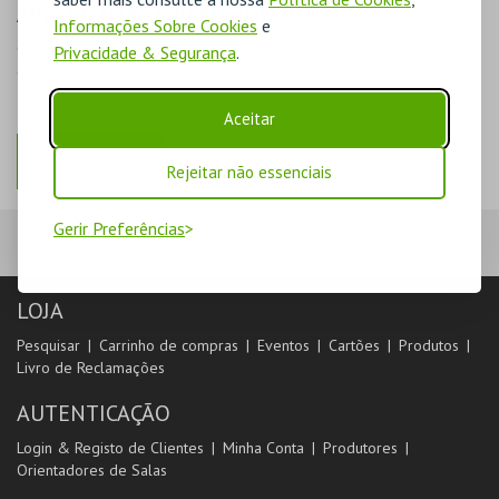
AINDA NÃO ESTOU REGISTADO
Informações Sobre Cookies
e
O registo na plataforma BOL permite-lhe acompanhar as suas
Privacidade & Segurança
.
compras na área de cliente.
Aceitar
REGISTAR
Rejeitar não essenciais
Gerir Preferências
LOJA
Pesquisar
Carrinho de compras
Eventos
Cartões
Produtos
Livro de Reclamações
AUTENTICAÇÃO
Login & Registo de Clientes
Minha Conta
Produtores
Orientadores de Salas